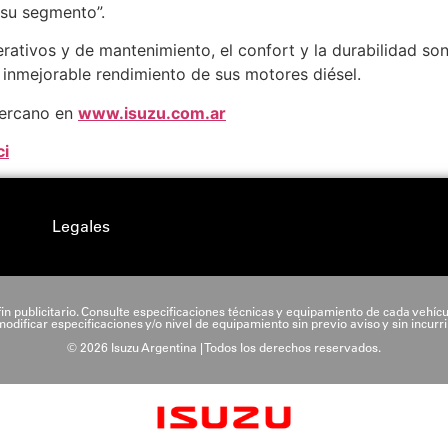
 su segmento”.
erativos y de mantenimiento, el confort y la durabilidad so
l inmejorable rendimiento de sus motores diésel.
cercano en
www.isuzu.com.ar
ci
Legales
in publicitario. Consulte especificaciones técnicas y equipamiento de cada vehícu
odificar especificaciones y/o nivel de equipamiento sin previo aviso y sin incurri
© 2026 Isuzu Argentina | Todos los derechos reservados.