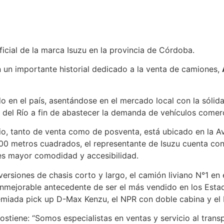
02
Pan
icial de la marca Isuzu en la provincia de Córdoba.
un importante historial dedicado a la venta de camiones,
o en el país, asentándose en el mercado local con la sólid
el Río a fin de abastecer la demanda de vehículos comerci
, tanto de venta como de posventa, está ubicado en la Av.
00 metros cuadrados, el representante de Isuzu cuenta c
ntes mayor comodidad y accesibilidad.
 versiones de chasis corto y largo, el camión liviano N°1 e
nmejorable antecedente de ser el más vendido en los Esta
remiada pick up D-Max Kenzu, el NPR con doble cabina y el
ostiene: “Somos especialistas en ventas y servicio al trans