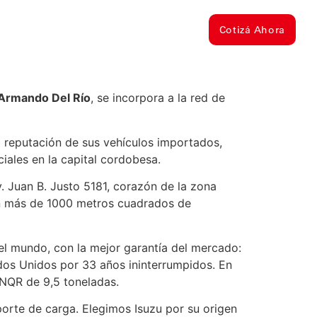
30 430-0333
americana, Ramal Pilar Km 48
Cotizá Ahora
Armando Del Río
, se incorpora a la red de
a reputación de sus vehículos importados,
ales en la capital cordobesa.
 Juan B. Justo 5181, corazón de la zona
on más de 1000 metros cuadrados de
n el mundo, con la mejor garantía del mercado:
dos Unidos por 33 años ininterrumpidos. En
 NQR de 9,5 toneladas.
porte de carga. Elegimos Isuzu por su origen