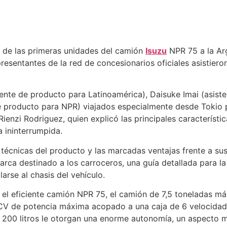
02
Pan
 de las primeras unidades del camión
Isuzu
NPR 75 a la Arg
resentantes de la red de concesionarios oficiales asistieron
ente de producto para Latinoamérica), Daisuke Imai (asiste
 producto para NPR) viajados especialmente desde Tokio pa
enzi Rodriguez, quien explicó las principales característic
 ininterrumpida.
técnicas del producto y las marcadas ventajas frente a sus
rca destinado a los carroceros, una guía detallada para la 
rse al chasis del vehículo.
s el eficiente camión NPR 75, el camión de 7,5 toneladas 
 CV de potencia máxima acopado a una caja de 6 velocidad
200 litros le otorgan una enorme autonomía, un aspecto m