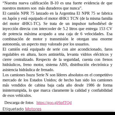
“Nuestra nueva calificación B-10 es una fuerte evidencia de que
nuestros motores son más duraderos que nunca”.
El camión NPR 75 lanzado en la Argentina El NPR 75 se fabrica
en Japón y está equipado el motor 4HK1 TCN (de la misma familia
del motor 4HK1-TC). Se trata de un impulsor turbodiésel de
inyección directa con intercooler de 5.2 litros que entrega 153 CV
de potencia máxima acopado a una caja de 6 velocidades. Esa
combinación de motor y transmisión le otorgan una enorme
autonomía, un aspecto muy valorado por los usuarios.
El camión está equipado de serie con aire acondicionado, faros
regulables en altura, luces antiniebla, levanta vidrios eléctricos y
cierre centralizado. Respecto de la seguridad, cuenta con frenos
hidráulicos, freno motor, sistema ABS, distribución electrónica y
asistencia hidráulica de frenado.
Los camiones Isuzu Serie N son líderes absolutos en el competitivo
mercado de los Estados Unidos; de hecho han sido los camiones
más vendidos de cabina baja cada año desde 1986 de forma
ininterrumpida, lo que marca claramente la calidad y confiabilidad
de esos vehículos.
Descarga de fotos
https://goo.gl/6pfTQd
Etiquetado
Motores