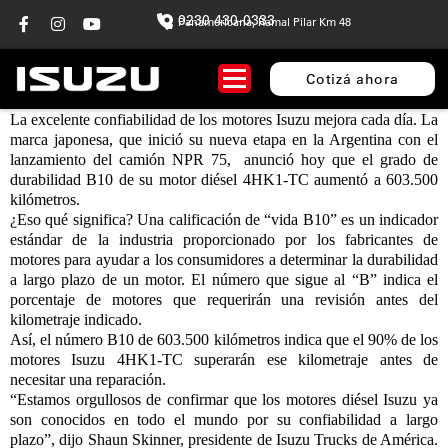
0230 430-0333
Panamericana, Ramal Pilar Km 48
Cotizá ahora
La excelente confiabilidad de los motores Isuzu mejora cada día. La
marca japonesa, que inició su nueva etapa en la Argentina con el
lanzamiento del camión NPR 75, anunció hoy que el grado de
durabilidad B10 de su motor diésel 4HK1-TC aumentó a 603.500
kilómetros.
¿Eso qué significa? Una calificación de “vida B10” es un indicador
estándar de la industria proporcionado por los fabricantes de
motores para ayudar a los consumidores a determinar la durabilidad
a largo plazo de un motor. El número que sigue al “B” indica el
porcentaje de motores que requerirán una revisión antes del
kilometraje indicado.
Así, el número B10 de 603.500 kilómetros indica que el 90% de los
motores Isuzu 4HK1-TC superarán ese kilometraje antes de
necesitar una reparación.
“Estamos orgullosos de confirmar que los motores diésel Isuzu ya
son conocidos en todo el mundo por su confiabilidad a largo
plazo”, dijo Shaun Skinner, presidente de Isuzu Trucks de América.